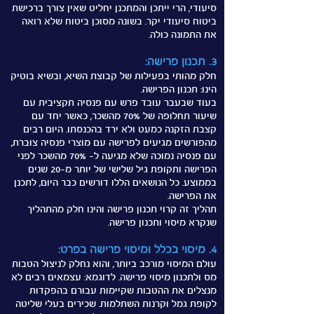
סיעודי, הרי ייתכן והמתכנן יחליט שאין צורך ברכישת
ביטוח סיעודי יקר. בשונה מסוכן ביטוח שלא רואה
את התמונה כולה.
3. תכנון פרישה:
חלק מהותי בפעילות של קבוצת השיא, ובשיא בוטיק
הינו: תכנון הפרישה.
בעוד שבעבר עובד פרש עם פנסיה תקציבית עם
שיעור תחלופה של 70% מהשכר, כאשר יחד עם
קצבת הזקנה כמעט ולא ירד בהכנסתו. היום רבים
מהפורשים מגיעים לפרישה עם מוצרי פנסיה צוברת,
עם פנסיה נמוכה שלא מגיעה ל- 70% מהשכר לפני
הפרישה ותקופת גיל שלישי של יותר
מ-20 שנים
בממוצע. כל הנושאים הללו דורשים כבר היום, לתכנן
את הפרישה.
תהליך זה קרוי תכנון פרישה והינו חלק מהתהליך
שנקרא מיסוי ותכנון פרישה.
4. מיסוי בכלל ומיסוי פרישה בפרט:
עולם המיסוי מורכב ביותר, והוא נחלק לניצול הטבות
מס ולתכנון מיסוי פרישה. לדוגמא: עצמאים רבים לא
מנצלים את ההטבות שקיימות עבורם בהפקדות
לקופת גמל וקרנות השתלמות. שכירים בעלי שליטה