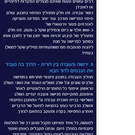
רבים עושים טעות שאינם מנצלים הפקדות לפיצויים
או לאובדן
כושר עבודה. זהו חלק מתהליך המיסוי בתכנון.
עולם
מיסוי הפרישה מורכב עוד יותר. המדינה מעניקה
לאזרחים פטור וירטואלי של
כ-800 אלף ₪ כיום וכמיליון שקל ב-2025. זהו חלק
מתהליך של קיבוע זכויות אשר יתכן וצריך לתכנן אותו
בסמוך לפרישה על מנת
ליהנות מהטבות מס משמעותיות (מיליון שקל למשל)
בעתיד.
5. ירושה והעברה בין דורית - הדרך בה נעביר
את הנכסים לדור הבא:
תהליך העבודה בתכנון פיננסי מתרחש בחמישה
שלבים שונים וכל שלב משלים האחד את השני. השלב
הראשון: איסוף כל החומרים הרלוונטיים. לאחר
איסופם, מתקיימת פגישה והצבת יעדים. השלב
השלישי: בניית תוכנית עבודה ע"י המתכנן הפיננסי.
והשלב הרביעי נעוץ בהוצאה לפועל של הדברים.
ואחרון החמישי, בקרה ומעקב בהתאם לצורך.
למעשה, כל אחד מאיתנו מקבל מגוון רב של החלטות
פיננסיות במהלך היום. אנחנו מקבלים באופן שוטף
החלטות הנוגעות לאופן ניהול התקציב, חסכונות,