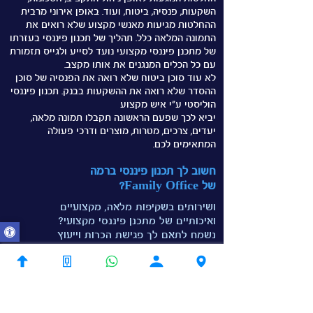
השקעות, פנסיה, ביטוח, ועוד. באופן אירוני מרבית
ההחלטות מגיעות מאנשי מקצוע שלא רואים את
התמונה המלאה כלל.
תהליך של תכנון פיננסי בעזרתו
של מתכנן פיננסי מקצועי נועד לסייע ולגייס תזמורת
עם כל הכלים המנגנים את אותו מקצב.
לא עוד סוכן ביטוח שלא רואה את הפנסיה של סוכן
ההסדר שלא רואה את ההשקעות בבנק. תכנון פיננסי
הוליסטי ע"י איש מקצוע
יביא לכך שפעם הראשונה תקבלו תמונה מלאה,
יעדים, צרכים, מטרות, מוצרים ודרכי פעולה
המתאימים לכם.
חשוב לך תכנון פיננסי
ברמה
של Family Office?
ושירותים בשקיפות מלאה, מקצועיים
ואיכותיים של מתכנן פיננסי מקצועי?
נשמח לתאם לך פגישת הכרות וייעוץ
ראשונית ללא התחייבות ונוכיח לך שאפשר
גם אחרת!