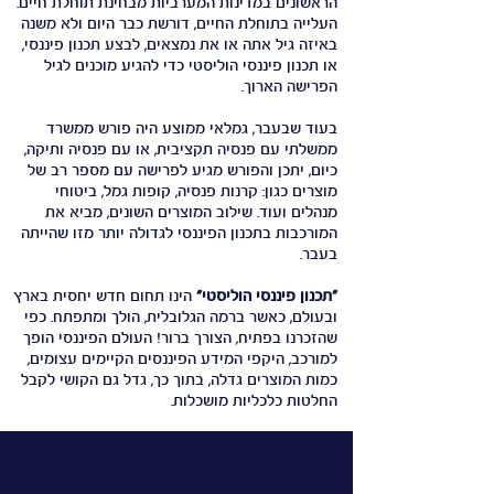
הראשונים במדינות המערביות מבחינת תוחלת חיים.
העלייה בתוחלת החיים, דורשת כבר היום ולא משנה
באיזה גיל אתה או את נמצאים, לבצע תכנון פיננסי,
או תכנון פיננסי הוליסטי כדי להגיע מוכנים לגיל
הפרישה הארוך.
בעוד שבעבר, גמלאי ממוצע היה פורש ממשרד
ממשלתי עם פנסיה תקציבית, או עם פנסיה ותיקה,
כיום, יתכן והפורש מגיע לפרישה עם מספר רב של
מוצרים כגון: קרנות פנסיה, קופות גמל, ביטוחי
מנהלים ועוד. שילוב המוצרים השונים, מביא את
המורכבות בתכנון הפיננסי לגדולה יותר מזו שהייתה
בעבר.
"תכנון פיננסי הוליסטי"
הינו תחום חדש יחסית בארץ
ובעולם, כאשר ברמה הגלובלית, הולך ומתפתח. כפי
שהזכרנו בפתיח, הצורך ברור! העולם הפיננסי הופך
למורכב, היקפי המידע הפיננסים הקיימים עצומים,
כמות המוצרים גדלה, בתוך כך, גדל גם הקושי לקבל
החלטות כלכליות מושכלות.