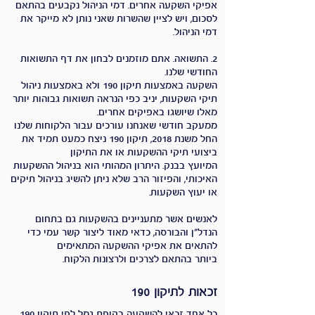
אפיקי השקעה אחרים. דמי הניהול נקבעים בהתאם
לסכום, ויש לציין שהשרות שאני נותן לא מייקר את
דמי הניהול.
2. התשואה. אתם מוזמנים לבחון את דף התשואות
החודשי שלנו.
השקעה באמצעות תיקון 190 ולא באמצעות ניהול
תיקי השקעות, יניב כפי הנראה תשואות גבוהות יותר
מאלו שיושגו באפיקים אחרים.
ממעקב חודשי שאנחנו עורכים עבור הלקוחות שלנו
החל משנת 2018, תיקון 190 ניצח כמעט תמיד את
ביצועי תיקי ההשקעות או את התיקון
המיועץ בבנק. היתרון המהותי הוא בניהול ההשקעות
האיכותי, והפיזור הרב שלא ניתן להשיג בניהול תיקים
או יעוץ השקעות.
לאנשים אשר מתעניינים בהשקעות גם בתחום
הנדל"ן והבורסה, כדאי מאוד ליצור קשר עמי כדי
להתאים את אפיקי ההשקעה המתאימים
ביותר בהתאם לצרכים ולרצונות הלקוח.
זכאות לתיקון 190
כל אחד זכאי להשקעה בקופת גמל לפי תיקון 190.