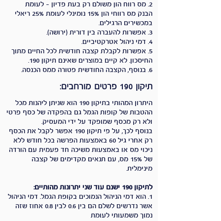
2. מס רווח הון משולם רק בעת פדיון - לעומת
הבנק
מס רווחי הון 15% נומינלי לעומת 25% ריאלי
במכשירים הרגילים.
3. אפשרות להעברה בין דורית (ירושה).
4. דמי ניהול אטרקטיביים.
5. אפשרות לקבלת קצבה חודשית לכל החיים מתוך
החיסכון. לא קיים במוצרים שאינם תיקון 190.
6.
בנוסף, הקצבה החודשית פטורה ממס הכנסה.
תיקון 190 פרטים מורחבים:
היתרון המהותי בתיקון 190 הוא שניתן ליהנות מכל
ההטבות של קופות הגמל גם בהפקדה של כסף פרטי
ולא רק מכסף שמופקד על ידי המעסיק.
​בנוסף לכך, על פי תיקון 190 אפשר לקבל את הכסף
רק אחרי גיל 60 באמצעות הפרשה בכל חודש ללא
ניכוי מס או באמצעות משיכה חד פעמית עם הורדה
של 15% מס, עם תנאים מקדימים של קצבה
מינימלית.
לתיקון 190 ישנם עוד שני יתרונות מהותיים:
1. הוא דמי הניהול הנמוכים בקופת הגמל. דמי הניהול
אשר נדרשים לשלם הם בין 0.6 לבין 0.8 אחוז שזה
נמוך משמעותי לעומת