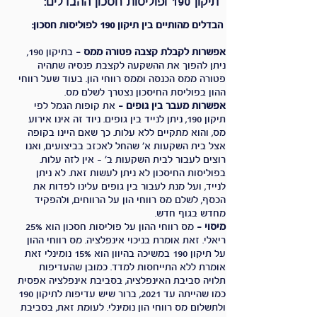
תיקון 190 ופוליסות חסכון ההבדלים:
הבדלים מהותיים בין תיקון 190 לפוליסות חסכון:
אפשרות לקבלת קצבה פטורה ממס -
בתיקון 190,
ניתן להפוך את ההשקעה לקצבת פנסיה שתהיה
פטורה ממס הכנסה וממס רווחי הון. בעוד שעל רווחי
ההון בפוליסת החיסכון נצטרך לשלם מס.
אפשרות מעבר בין גופים -
את קופות הגמל לפי
תיקון 190, ניתן לנייד בין גופים. ניוד זה אינו אירוע
מס, והוא מתקיים ללא עלות.
כך שאם היינו בקופה
אצל בית השקעות א' שהחל לאכזב בביצועים, ואנו
רוצים לעבור לבית השקעות ב' – אין לזה עלות.
בפוליסות החיסכון לא ניתן לעשות זאת. לא ניתן
לנייד, ועל מנת לעבור בין גופים עלינו לפדות את
הכסף, לשלם מס רווחי הון על הרווחים, ולהפקיד
מחדש בגוף חדש.
מיסוי -
מס רווחי ההון על פוליסות חסכון הוא 25%
ריאלי. זאת אומרת בניכוי אינפלציה. מס רווחי ההון
על תיקון 190 במשיכה בהיוון הוא 15% נומינלי זאת
אומרת ללא התייחסות למדד. כמובן שהעדיפות
תלויה סביבת האינפלציה, בסביבת אינפלציה אפסית
כמו שהייתה עד 2021, ברור שיש עדיפות לתיקון 190
ולתשלום מס רווחי הון נומינלי. לעומת זאת, בסביבת