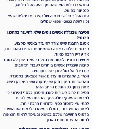
התנאי לנזילות הוא שהחוסך יהיה מעל גיל 60,
פנסיונר בפועל,
עם מעל 3 תלושי פנסיה של קצבה מינימלית שהיא
נכון לשנת
2022- 4606
שקלים.
הסיבה שבגללה אנשים נוטים שלא להיעזר במתכנן
פיננסי?
אמנם ההבנה שיש צורך להיעזר באנשי מקצוע
פיננסיים עלתה בצורה משמעותית בשנים האחרונות,
אך עדיין הרבה מאוד.
אנשים בוחרים לנסות את מזלם בעצם. ישנן לא מעט
סיבות שבגללן אנשים בוחרים לעבוד "כזאבים
בודדים" אל מול עודף הבירוקרטיה,
המידע, המוצרים והיצרנים אשר נמצאים במסגרת
האפשריות. תיקון חוק 190\תקנה 190 היא רק נישה
אחת בתוך כל העולם הרחב הזה!
הסיבות לרוב קשורות לאגו, חיסכון בכסף (אירוני, כי
למרות שהייעוץ עולה כסף, מטרתו היא לגרום
למתייעץ לחסוך כסף ולהרוויח הרבה יותר).
לאחר מפגש בודד, תוכלו בעצמכם לראות את השינוי
בדפוס החשיבה שלכם בנושא ובעיקר לראות תוצאות
לטווח הקצר והטווח הארוך.