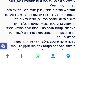
אינפלציה של כ- 4% כפי שיש מתחילת 2022, ישנה
עדיפות למס ריאלי.
שערוך -
פוליסות חסכון, הינן מוצר פרט. המוצר הזה
משוערך אחת ליום במרבית החברות. כך שאם תיכנסו
לאשור האישי שלכם בכל יום, תוכלו לראות מה
התשואה או ההפסד שהניב החיסכון שלכם ביום
האתמול. קופות הגמל משוערכות אחת לחודש בלבד,
וברוב המקרים התשואה מתפרסמת רק לאחר ה 15
לחודש העוקב.
קצבה מזכה שאינה נזילה -
כפי שהוסבר מספר
פעמים. בהפקדה לקופת גמל לפי תיקון 190, ה35
אלף שקל הראשונים בכל הפקדה בשנה קלנדרית
נחשבת לקצבה מזכה [מוזמנים לקרוא על מיסוי
פרישה לינק לקריאה]. אותה קצבה מזכה אינה נזילה
ולא ניתן למשוך אותה. כך שגם אם קופת הגמל לפי
תיקון 190 שלכם נזילה, אותו פלח ראשון אינו נזיל.
בפוליסת חסכון, כל הכסף נזיל.
סעיף 125ד –
בפוליסת חיסכון, ישנו פטור מסוים
ממס לעמיתים שנולדו לפני שנת 1949. (לפרטים פנו
למתכנן הפיננסי שלכם).
שנפתח יומנים?