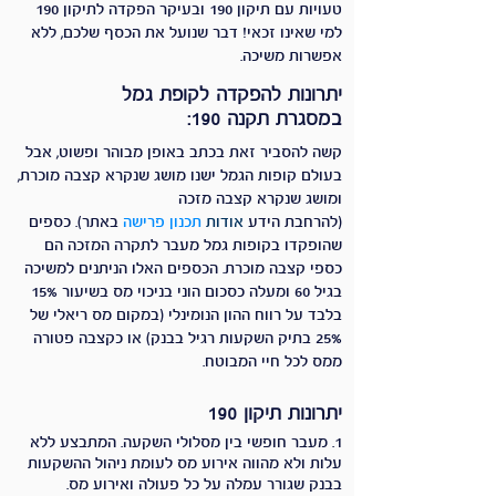
טעויות עם תיקון 190 ובעיקר הפקדה לתיקון 190
למי שאינו זכאי! דבר שנועל את הכסף שלכם, ללא
אפשרות משיכה.​
יתרונות להפקדה לקופת גמל
במסגרת תקנה 190:
קשה להסביר זאת בכתב באופן מבוהר ופשוט, אבל
בעולם קופות הגמל ישנו מושג שנקרא קצבה מוכרת,
ומושג שנקרא קצבה מזכה
(להרחבת הידע
אודות
תכנון פרישה
באתר). כספים
שהופקדו בקופות גמל מעבר לתקרה המזכה הם
כספי קצבה מוכרת. הכספים האלו הניתנים למשיכה
בגיל 60 ומעלה כסכום הוני בניכוי מס בשיעור 15%
בלבד על רווח ההון הנומינלי (במקום מס ריאלי של
25% בתיק השקעות רגיל בבנק)
או כקצבה פטורה
ממס לכל חיי המבוטח.
יתרונות תיקון 190
1. מעבר חופשי בין מסלולי השקעה. המתבצע ללא
עלות ולא מהווה אירוע מס
לעומת ניהול ההשקעות
בבנק שגורר עמלה על כל פעולה ואירוע מס.