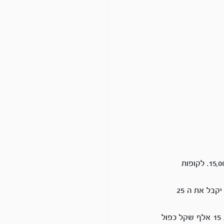
משה התחיל לעבוד ב 2022 בחברת אריה ובניו בשכר 10,000. בשנת 2023 עלה השכר שלו ל- 15,000. לקופות 
אם משה חתום על סעיף 14, הרי שהפיצויים בקופות מחליפים את פיצויי הפיטורין שלו, ולכן הוא יקבל את ה 25 
אם משה אינו חתום על סעיף 14, ופוטר. המעסיק ישלם לו שכר אחרון כפול השנים. זאת אומרת 15 אלף שקל כפול 