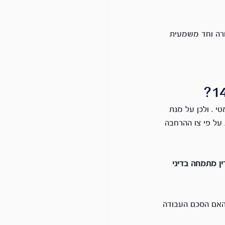
ורה וחד משמעית 
 ככזו שמכילה גם את סעיף 14 באופן  אוטומטי . ולכן על מנת 
 מופקדת על פי צו ההרחבה 
ן מתמחה בדיני 
 האם הסכם העבודה 