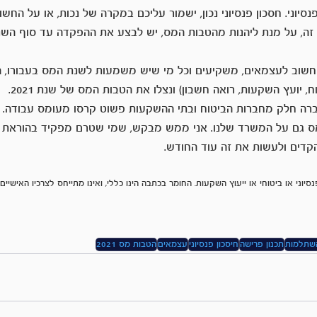
סיוני. חסכון פנסיוני נכון, ישמור עליכם במקרה של נכות, או על החשו
זה, על מנת ליהנות מהטבות המס, יש לבצע את ההפקדה עד סוף השנ
חשוב לעצמאים, משקיעים וכל מי שיש משמעות לשנת המס בעבורו, ה
, יועץ השקעות, רואה חשבון) ונצלו את הטבות המס של שנת 2021.
ה חלק מחברות הביטוח ובתי ההשקעות פשוט קרסו מעומס עבודה. מ
מס גם על המשרד שלנו. אני ממש מבקש, שמי שטרם מפקיד בהוראת ק
קדים ולעשות את זה עוד החודש.
סיוני או ביטוחי או ייעוץ השקעות. החומר בכתבה הינו כללי, ואינו מתייחס לצרכיו האישיי
שתלמות
תכנון פרישה
חיסכון פנסיוני
עצמאים
הטבות מס 2021