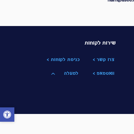
haim@asee.c
שירות לקוחות
צרו קשר >
כניסת לקוחות >
וואטסאפ >
למעלה