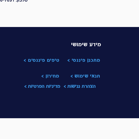
טלפון:
0-7031
מידע שימושי
מתכנן פיננסי >
טיפים פיננסים >
תנאי שימוש >
מחירון >
< הצהרת נגישות
< מדיניות הפרטיות