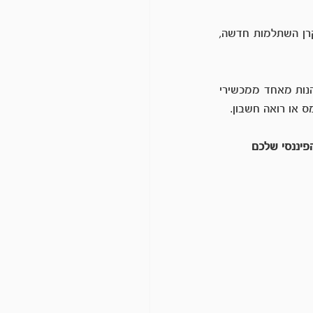
ההפקדה הזו מורידה את נטל המס לעצמאי, ולכן עצמאים רבים מקפידים להפקיד כל שנה לקרן השתלמות חדשה, 
עצמאים עם הכנסה נמוכה מ- 260 אלף שקל, יכולים גם הם להפקיד את התקרה המוכרת, וליהנות מאחד ממכשירי 
ס או רואה חשבון.