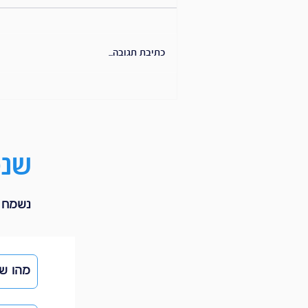
כתיבת תגובה...
כמה עולה מתכנן פיננסי — ומה
באמת משפיע על המחיר
שנפ
נשמח ל