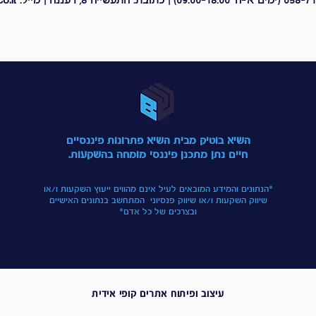
o.il
058-71
(ימים א'-ה' 09:00-18:00) | כתובת: התעשייה 8, רעננה | מייל:
השיא בוטיק מבית השיא פתרונות פיננסיים
חיים נתן מתכנן פיננסי מומחה בהשקעות.
*הנתונים והמידע המובאים לעיל אינם מהווים ייעוץ השקעות ו/או
שיווק השקעות ו/או שיווק פנסיוני המתחשב בנתונים האישיים
ובצרכים של כל אדם*
עיצוב ופיתוח אתרים קופי אידית