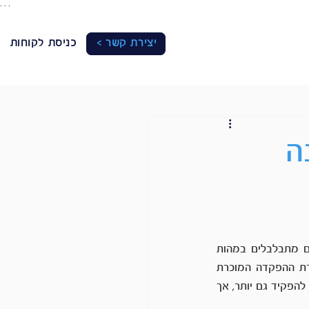
. . .
יצירת קשר >
כניסת לקוחות
ה
רוב העצמאים מכירים את הצורך והיתרונות שבהפקדה לקרן השתלמות במעמד עצמאי. רבים מתבלבלים במהות 
התקרה ומה המשמעות מכך. כל עצמאי יכול להפקיד עד 7% מהכנסתו לקרן השתלמות. תקרת ההפקדה המוכרת 
כהוצאה לעצמאי הינה קצת פחות מ- 12,000 ₪. בהתייעצות עם יועץ המס או רואה החשבון ניתן להפקיד גם יותר, אך 