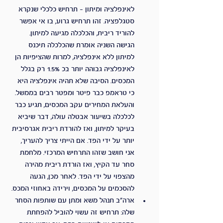
לאינפלציה ומיתון – תרחיש כלכלי שנקרא 
סטגלפציה. זהו תרחיש גרוע, בו אי אפשר 
להוריד ריבית, והכלכלה מגיעה למיתון. 
הגישה השניה אומרת שהכלכלה תיכנס 
למיתון ללא אינפלציה, למרות שהציפיות הן 
לאינפלציה גבוהה יותר בכ 1.5% רק בגלל 
המכסים. הסיבה שלא תהיה אינפלציה היא 
כי טראמפ כבר פיטר ומפטר רבים בממשל. 
והעלאת המחירים עקב המכסים, תגיע כבר 
לכלכלה בשיעור אבטלה עולה, דבר שיביא 
בעיקר למיתון, ואז להורדת ריבית אגרסיבית 
יותר על ידי הפד. אם הייתי צריך להעריך, 
אני חושב שזהו התרחיש המרכזי. מלחמת 
סחר עד הקיץ, ואז הורדת ריבית מהירה 
מהצפוי על ידי הפד. לאחר מכן, הגעה 
להסכמים על המכסים, וירידה באחוזי המכס.
ארה"ב תנהל משא ומתן עם שותפות הסחר 
שלה: תרחיש זה עשוי להוביל להפחתת 