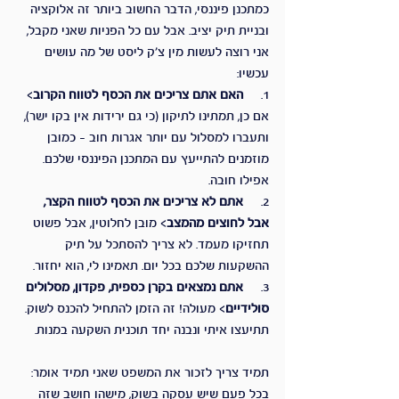
כמתכנן פיננסי, הדבר החשוב ביותר זה אלוקציה 
ובניית תיק יציב. אבל עם כל הפניות שאני מקבל, 
אני רוצה לעשות מין צ'ק ליסט של מה עושים 
עכשיו:
1.     
האם אתם צריכים את הכסף לטווח הקרוב
> 
אם כן, תמתינו לתיקון (כי גם ירידות אין בקו ישר), 
ותעברו למסלול עם יותר אגרות חוב – כמובן 
מוזמנים להתייעץ עם המתכנן הפיננסי שלכם. 
אפילו חובה.
2.     
אתם לא צריכים את הכסף לטווח הקצר, 
אבל לחוצים מהמצב
> מובן לחלוטין, אבל פשוט 
תחזיקו מעמד. לא צריך להסתכל על תיק 
ההשקעות שלכם בכל יום. תאמינו לי, הוא יחזור.
3.     
אתם נמצאים בקרן כספית, פקדון, מסלולים 
סולידיים
> מעולה! זה הזמן להתחיל להכנס לשוק. 
תתיעצו איתי ונבנה יחד תוכנית השקעה במנות.
תמיד צריך לזכור את המשפט שאני תמיד אומר: 
בכל פעם שיש עסקה בשוק, מישהו חושב שזה 