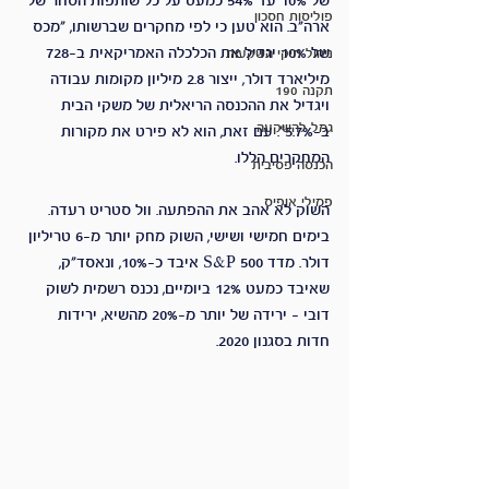
של 10% עד 54% כמעט על כל שותפות הסחר של 
פוליסות חסכון
ארה"ב. הוא טען כי לפי מחקרים שברשותו, "מכס 
של 10% יגדיל את הכלכלה האמריקאית ב-728 
ניהול תיקי השקעות
מיליארד דולר, ייצור 2.8 מיליון מקומות עבודה 
תקנה 190
ויגדיל את ההכנסה הריאלית של משקי הבית 
גמל להשקעה
ב-5.7%". עם זאת, הוא לא פירט את מקורות 
המחקרים הללו.
הכנסה פסיבית
פמילי אופיס
השוק לא אהב את ההפתעה. וול סטריט רעדה. 
בימים חמישי ושישי, השוק מחק יותר מ-6 טריליון 
דולר. מדד S&P 500 איבד כ-10%, ונאסד"ק, 
שאיבד כמעט 12% ביומיים, נכנס רשמית לשוק 
דובי - ירידה של יותר מ-20% מהשיא, ירידות 
חדות בסגנון 2020.