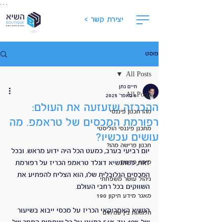
. . .
יצירת קשר >
פוסט
All Posts
חיים נתן
All Posts
6 באפר׳ 2025
ההכרזה שזעזעה את העולם:
מהו תכנון פיננסי
רפורמת המכסים של טראמפ. מה
מתכנן פיננסי הוליסטי
עושים עכשיו?
תכנון פרישה מהו?
יום רביעי בערב, כמעט הכל היה ידוע מראש. ובכל 
מיסוי פרישה
זאת, כשהנשיא דונלד טראמפ הכריז על רפורמת 
המכסים הגלובלית שלו, הוא הצליח להפתיע את 
ניהול עושר משפחתי
השווקים בכל רחבי העולם.
מאגר מידע תיקון 190
הנשיא האמריקאי הכריז על מכסי ייבוא בשיעור 
הלוואות בין עמיתים