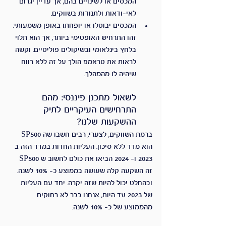
המכסים או לשינויים בהם, אך עדיין יגרום 
לאי-ודאות ולתנודות בשווקים.
המכסים יבוטלו או יופחתו באופן משמעותי: 
זהו התרחיש האופטימי ביותר, אך הוא תלוי 
בלחץ בינלאומי ובשיקולים פוליטיים. וקשה 
לראות את טראמפ הולך על זה ללא רווח 
שיהיה לו מהמהלך. 
לשאול מתכנן פיננסי: מהם 
התרחישים העיקריים לתיק 
ההשקעות שלנו?
ברמת השווקים, לצערי, רבים חשבו שה SP500 
הוא מדד ללא סיכון. העליות החדות במדד הזה ב 
2023 ו- 2024 הביאו את כולם לחשוב ש SP500 
זה השקעה קלה שעושה בממוצע כ- 10% לשנה. 
ובהחלט יכול להיות שזה יקרה. יחד עם העליות 
של 2023 עד היום, אנחנו כבר לא רחוקים 
מהממוצע של כ- 10% לשנה.