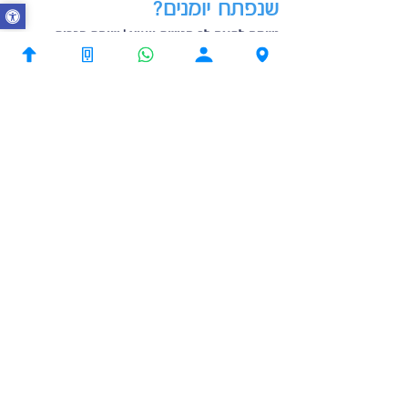
שנפתח יומנים?
נשמח לתאם לך פגישת ייעוץ | שיחת הכרות
עם מתכנן פיננסי בכיר.
אני רוצה להירשם לעדכונים פיננסים