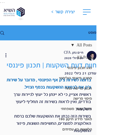
. . .
יצירת קשר >
פוסט
All Posts
חיים נתן, CFA
All Posts
29 ביולי 2020
חוות דעת השקעות | תכנון פיננסי
מהו תכנון פיננסי
עודכן:
21 ביולי 2022
מתכנן פיננסי הוליסטי
בדומה לשירות צ'ק אף הפיננסי , מדובר על שירות 
צ'ק אפ לבחינת ההשקעות בכסף הנזיל.
תכנון פרישה מהו?
ראשית אציין, כי לא יינתן כל יעוץ לניירות ערך 
מיסוי פרישה
בודדים, ואין לראות בשירות זה תחליף ליעוץ 
השקעות.
ניהול עושר משפחתי
בשירות הזה נבחן את ההשקעות שלכם ברמת 
מאגר מידע תיקון 190
האלוקציה למוצרים, החשיפות השונות, פיזור 
הלוואות בין עמיתים
ההשקעות