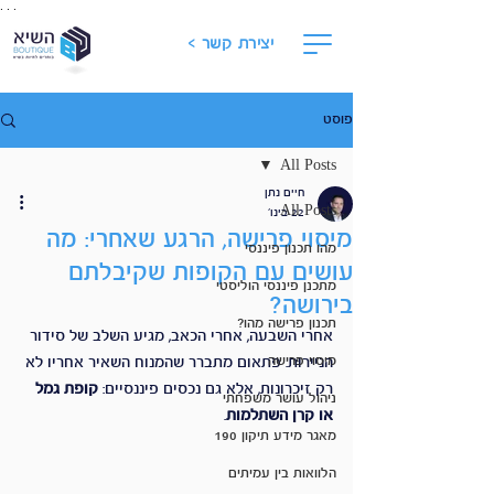
. . .
יצירת קשר >
פוסט
All Posts
חיים נתן
All Posts
22 בינו׳
מיסוי פרישה, הרגע שאחרי: מה
מהו תכנון פיננסי
עושים עם הקופות שקיבלתם
מתכנן פיננסי הוליסטי
בירושה?
תכנון פרישה מהו?
אחרי השבעה, אחרי הכאב, מגיע השלב של סידור 
מיסוי פרישה
הניירות. פתאום מתברר שהמנוח השאיר אחריו לא 
רק זיכרונות, אלא גם נכסים פיננסיים: 
קופת גמל 
ניהול עושר משפחתי
או קרן השתלמות
.
מאגר מידע תיקון 190
הלוואות בין עמיתים