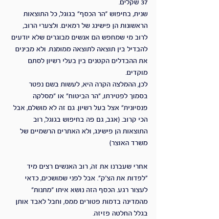
37 שקלים.
שנית, בחיפוש "הר הכסף" בגוגל, כל התוצאות 
הראשונות הן פישינג של רמאים. ולצערי הרוב, 
לרוב מי שמחפש הם אנשים מבוגרים שלא יודעים 
להבדיל בין תוצאה לתוצאה ממומנת. ולא מבינים 
את ההבדלים הקטנים בין בעלי רשיון לסתם 
מוקדים.
לכן, ההמלצה הקרה היא, לעשות בשם נפטר 
בסמוך לפטירתו, "הר הביטוח" או "מסלקה 
פנסיונית" אצל בעל רשיון. גם זה לא מושלם, אבל 
הכי קרוב. (אגב, גם פה בחיפוש בגוגל, רוב 
התוצאות הן פישינג, ולא האתרים הרשמיים של 
משרד האוצר)
אחרי שעברנו את זה, רוב האנשים רצים מיד 
"לפדות את הצ'ק". אבל לפני שמושכים, כדאי 
לעצור רגע. הכסף הזה נושא איתו "מתנות" 
מהמדינה בדמות פטורים ממס, וחבל לאבד אותן 
בגלל החלטה פזיזה.