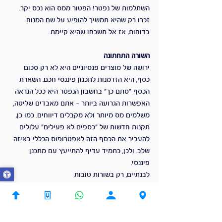
השתלמות של נפטר! הפטור ממס הוא נכס יקר. 
זכרו רק שהיא תמשיך להופיע על שם המנוח 
בדוחות, אז אל תשכחו שהיא קיימת.
השורה התחתונה
ירושה של מוצרים פנסיוניים היא לא רק סכום 
כסף, היא הזדמנות לתכנון פיננסי חכם. השארת 
הכסף "סתם כך" בחשבון הנפטר היא ככל הנראה 
האפשרות הגרועה ביותר – אתם מאבדים שליטה, 
משלמים מס מיותר ולא מקבלים דיווחים. כמו כן, 
תקנות חדשות של "כספים לא פעילים" עלולים 
להעביר את הכסף הזה לאפטרופוס הכללי באיזה 
שלב. ולכן, כתמיד עדיף להתייעץ עם מתכנן 
פיננסי.
לבנתיים, רק בשורות טובות
תיוגים:
מתכנן פיננסי
תכנון פיננסי
תיקון 190
מיסוי וליווי לפרישה
מיסוי לפרישה
מהו תכנון פיננסי