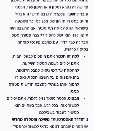
שהוא, עם כל הזכויות. בשפה המקצועית בתכנון 
פרישה זה נקרא תיקון 8 או תיקון 190. הכסף 
עובד לחשבון שנקרא "חשבון חדש" הוא נזיל 
וחייב במס רווחי הון של 25% כמו כל השקעה 
בישראל. יש פה איזה תת סעיף, אם החשבון היה 
תיקון 190, הוא יכול להפוך לקצבה פטורה ממס. 
אבל זה כבר לדיון עם מתכנן פיננסי מומחה 
במיסוי פרישה.
למה זה חכם?
 אתם הופכים לבעלי הבית. 
אתם יכולים לשנות מסלול השקעה, 
להתמקח על דמי ניהול, לקבל הלוואות 
בתנאים נוחים על חשבון הכסף, ואפילו 
להפוך אותו בעתיד לקצבה חודשית פטורה 
ממס.
הבונוס:
 הכסף נשאר נזיל לגמרי. אתם יכולים 
למשוך אותו בכל רגע, אבל בינתיים הוא 
ממשיך לעבוד בשבילכם.
3. "הדרך האסטרטגית": משיכה והפקדה מחדש
יש מקרים שבהם דווקא כדאי למשוך ולהפקיד 