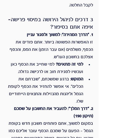
לקבל החלטה.
3 דרכים לניהול הירושה במיסוי פרישה– 
איפה אתם בסיפור?
1. "הדרך המהירה": למשוך ולסגור עניין
זו האפשרות הפשוטה ביותר. אתם פודים את 
הכסף, משלמים (אם עבר הזמן) את המס, והכסף 
אצלכם בחשבון העו"ש.
למי זה מתאים?
 למי שחייב את הכסף כאן 
ועכשיו לסגירת חוב או לרכישה גדולה.
המוקש:
 ברגע שמשכתם, "שברתם את 
הכלים". אי אפשר להחזיר את הכסף לקופת 
הגמל וליהנות מהנזילות והתנאים הייחודיים 
שלו.
2. "דרך המלך": להעביר את החשבון על שמכם 
(תיקון 190)
במקום למשוך, אתם פותחים חשבון חדש בקופת 
הגמל – הפעם על שמכם. הכסף עובר אליכם כמו 