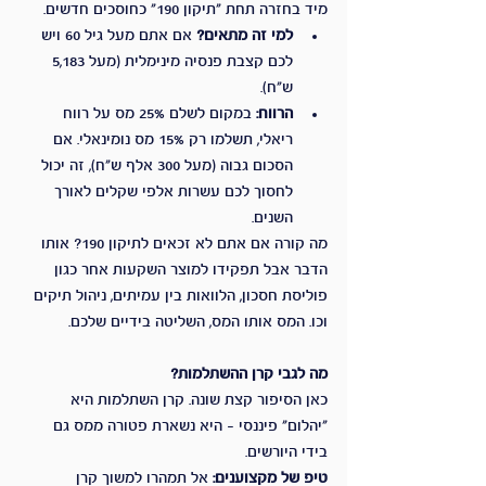
מיד בחזרה תחת "תיקון 190" כחוסכים חדשים.
למי זה מתאים?
 אם אתם מעל גיל 60 ויש 
לכם קצבת פנסיה מינימלית (מעל 5,183 
ש"ח).
הרווח:
 במקום לשלם 25% מס על רווח 
ריאלי, תשלמו רק 15% מס נומינאלי. אם 
הסכום גבוה (מעל 300 אלף ש"ח), זה יכול 
לחסוך לכם עשרות אלפי שקלים לאורך 
השנים.
מה קורה אם אתם לא זכאים לתיקון 190? אותו 
הדבר אבל תפקידו למוצר השקעות אחר כגון 
פוליסת חסכון, הלוואות בין עמיתים, ניהול תיקים 
וכו. המס אותו המס, השליטה בידיים שלכם.
מה לגבי קרן ההשתלמות?
כאן הסיפור קצת שונה. קרן השתלמות היא 
"יהלום" פיננסי – היא נשארת פטורה ממס גם 
בידי היורשים.
טיפ של מקצוענים:
 אל תמהרו למשוך קרן 