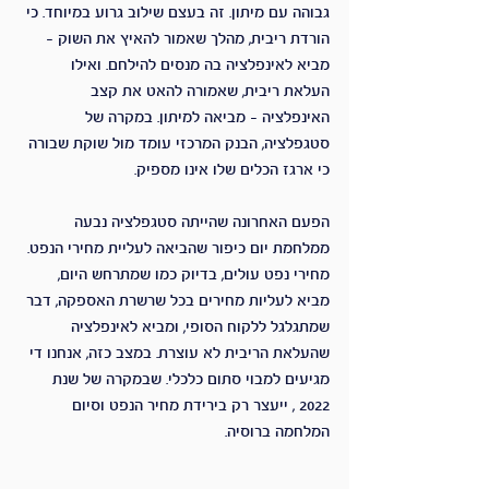
גבוהה עם מיתון. זה בעצם שילוב גרוע במיוחד. כי 
הורדת ריבית, מהלך שאמור להאיץ את השוק – 
מביא לאינפלציה בה מנסים להילחם. ואילו 
העלאת ריבית, שאמורה להאט את קצב 
האינפלציה – מביאה למיתון. במקרה של 
סטגפלציה, הבנק המרכזי עומד מול שוקת שבורה 
כי ארגז הכלים שלו אינו מספיק.
הפעם האחרונה שהייתה סטגפלציה נבעה 
ממלחמת יום כיפור שהביאה לעליית מחירי הנפט. 
מחירי נפט עולים, בדיוק כמו שמתרחש היום, 
מביא לעליות מחירים בכל שרשרת האספקה, דבר 
שמתגלגל ללקוח הסופי, ומביא לאינפלציה 
שהעלאת הריבית לא עוצרת. במצב כזה, אנחנו די 
מגיעים למבוי סתום כלכלי. שבמקרה של שנת 
2022 , ייעצר רק בירידת מחיר הנפט וסיום 
המלחמה ברוסיה.