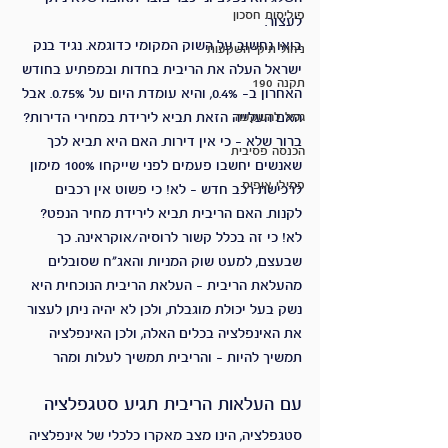
פוליסות חסכון
לעצור.
בואו נחשוב על השוק המקומי כדוגמא. נגיד בנק 
ניהול תיקי השקעות
ישראל העלה את הריבית בחדות ובמפתיע בחודש 
תקנה 190
האחרון ב- 0.4%, והיא עומדת היום על 0.75%. אבל 
גמל להשקעה
האם העלייה הזאת תביא לירידת במחירי הדירות? 
ברור שלא – כי אין דירות. האם היא תביא לכך 
הכנסה פסיבית
שאנשים יחשבו פעמים לפני שייקחו 100% מימון 
פמילי אופיס
לרכישת רכב חדש – לא! כי פשוט אין רכבים 
לקנות. האם הריבית תביא לירידת מחיר הנפט? 
לא! כי זה בכלל קשור לרוסיה/אוקראינה. כך 
שבעצם, למעט שוק המניות והאג"ח שסובלים 
מהעלאת הריבית – העלאת הריבית הנוכחית היא 
נשק בעל יכולת מוגבלת, ולכן לא יהיה ניתן לעצור 
את האינפלציה בכלים האלה, ולכן האינפלציה 
תמשיך להיות – והריבית תמשיך לעלות ומהר
עם העלאות הריבית תגיע סטגפלציה
סטגפלציה, הינו מצב מאקרו כלכלי של אינפלציה 