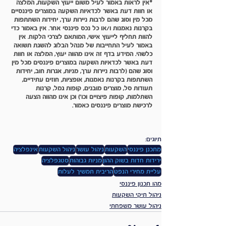
*אין לראות באמור לעיל משום ייעוץ השקעות, המלצה 
או חוות דעת באשר לכדאיות השקעה במוצרים פיננסיים 
מכל מין וסוג שהם לרבות ניירות ערך, יחידות השתתפות 
בקרנות נאמנות ו/או כל נכס פיננסי אחר. אין באמור כדי 
להוות תחליף לייעוץ אישי, המותאם לצרכי הלקוח. אין 
באמור לעיל התחייבות של מנהל הבלוג להשגת תשואה 
כלשהי. המידע בדף זה אינו מהווה יעוץ, המלצה או חוות 
דעת באשר לכדאיות השקעה במוצרים פיננסים מכל מין 
וסוג שהם (לרבות ניירות ערך, מניות, אגרות חוב, יחידות 
השתתפות בקרנות נאמנות, אופציות, חוזים עתידיים, 
תעודות סל, מוצרים מובנים, קופות גמל, קרנות 
השתלמות, קופות פיצויים וכו') וכן אינו מהווה הצעה 
לרכישת מוצרים פיננסים כאמור.
תיוגים:
מתכנן פיננסי
השקעות
ניהול עושר
ניהול השקעות
אינפלציה
ירידות חדות בשוק ההון
מניות גבוהות
סטגפלציה
עליית מחירי הנפט
הריבית תמשיך לעלות
מהו תכנון פיננסי
ניהול תיקי השקעות
ניהול עושר משפחתי