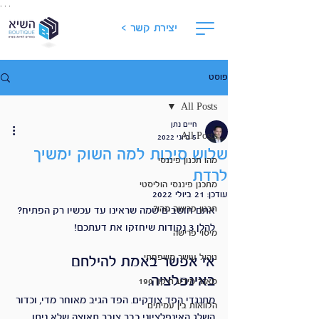
. . .
יצירת קשר >
פוסט
All Posts
חיים נתן
All Posts
5 ביוני 2022
שלוש סיבות למה השוק ימשיך
מהו תכנון פיננסי
לרדת
מתכנן פיננסי הוליסטי
עודכן:
21 ביולי 2022
תכנון פרישה מהו?
אתם חושבים שמה שראינו עד עכשיו רק הפתיח? 
להלן 3 נקודות שיחזקו את דעתכם!
מיסוי פרישה
ניהול עושר משפחתי
אי אפשר באמת להילחם 
באינפלציה.
מאגר מידע תיקון 190
מתנגדי הפד צודקים. הפד הגיב מאוחר מדי, וכדור 
הלוואות בין עמיתים
השלג האינפלציוני כבר צובר תאוצה שלא ניתן 