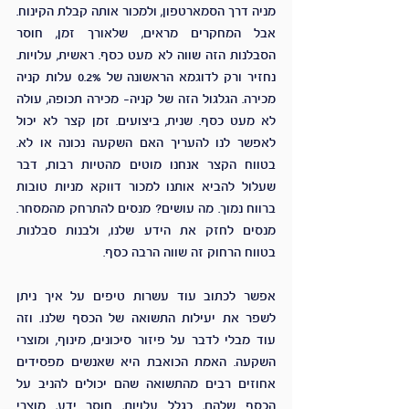
מניה דרך הסמארטפון, ולמכור אותה קבלת הקינוח. 
אבל המחקרים מראים, שלאורך זמן, חוסר 
הסבלנות הזה שווה לא מעט כסף. ראשית, עלויות. 
נחזיר ורק לדוגמא הראשונה של 0.2% עלות קניה 
מכירה. הגלגול הזה של קניה- מכירה תכופה, עולה 
לא מעט כסף. שנית, ביצועים. זמן קצר לא יכול 
לאפשר לנו להעריך האם השקעה נכונה או לא. 
בטווח הקצר אנחנו מוטים מהטיות רבות, דבר 
שעלול להביא אותנו למכור דווקא מניות טובות 
ברווח נמוך. מה עושים? מנסים להתרחק מהמסחר. 
מנסים לחזק את הידע שלנו, ולבנות סבלנות. 
בטווח הרחוק זה שווה הרבה כסף. 
אפשר לכתוב עוד עשרות טיפים על איך ניתן 
לשפר את יעילות התשואה של הכסף שלנו. וזה 
עוד מבלי לדבר על פיזור סיכונים, מינוף, ומוצרי 
השקעה. האמת הכואבת היא שאנשים מפסידים 
אחוזים רבים מהתשואה שהם יכולים להניב על 
הכסף שלהם, בגלל עלויות, חוסר ידע, מוצרי 