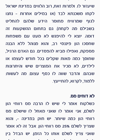
שיעזור לו. ולמרות זאת, רוב הלווים במדינת ישראל 
לקחו משכנתא לבד (או במילים אחרות – נתנו 
לגוף שמרוויח מחוסר הידע שלהם להחליט 
בשבילם מה לקחת). גם בתחום ההשקעות זה 
דומה. יוצא לי להיפגש לא מעט עם משפחות 
שחסכו הון פיננסי רב, והוא מנוהל ללא הבנה 
מספקת, ואפילו מביא להפסדים. גם האדם הרגיל, 
שחוסך כמה מאות שקלים בכל חודש לעצמו או 
לילדים, לא מכיר את המוצרים שיש והיתרונות 
שבהם. והדבר שווה לו כסף עצום. מה לעשות: 
ללמוד, לקרוא, להתייעץ. 
לא דוחים מס. 
כשלקוח אומר לי שיש לו הרבה מס רווחי הון 
לשלם, אני אומר לו שאני מאחל לו שישלם מס 
רווחי הון כמה שיותר. יש חוק במדינה -, והוא 
שצריך לשלם 25% מס רווחי הון. אבל זה לא אומר 
שאני צריך לשלם אותו כל הזמן. יש הבדל בין 