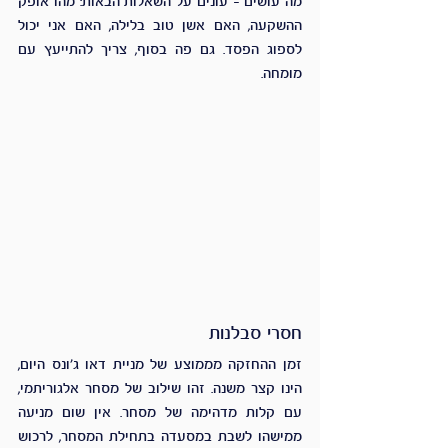
מה עושים – עונים על השאלות הבאות: מהו אופק 
ההשקעה, האם אשן טוב בלילה, האם אני יכול 
לספוג הפסד. גם פה בסוף, צריך להתייעץ עם 
מומחה.
חסרי סבלנות 
זמן ההחזקה מממוצע של מניית דאו ג'ונס היום, 
הינו קצר משנה. זהו שילוב של מסחר אלגוריתמי, 
עם קלות מדהימה של מסחר. אין שום מניעה 
ממישהו לשבת במסעדה בתחילת המסחר, לרכוש 