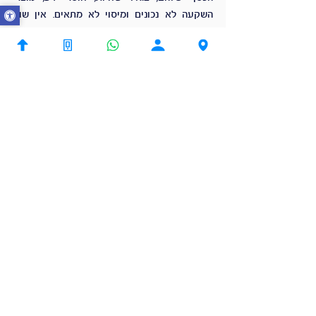
השקעה לא נכונים ומיסוי לא מתאים. אין שום 
סיבה לא ליישם לפחות טיפ אחד מהחמישה 
שכתבתי לעיל, זה יכול להיות שווה לכם כסף רב.
תיוגים:
מתכנן פיננסי
השקעות
גמל להשקעה
דמי ניהול
ניהול תיקי השקעות
גמל להשקעה
ניהול עושר משפחתי
תגובות