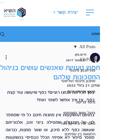
. . .
יצירת קשר >
פוסט
All Posts
חיים נתן
All Posts
27 באוג׳ 2017
חמש טעויות שאנשים עושים בניהול
מהו תכנון פיננסי
החסכונות שלהם
מתכנן פיננסי הוליסטי
עודכן:
21 ביולי 2022
תכנון פרישה מהו?
בסך הכל מה אנחנו רוצים? כסף שיעשה עוד קצת 
כסף... אז איך אפשר לשפר זאת?
מיסוי פרישה
ניהול עושר משפחתי
בתחום ההשקעות אין מתנות חינם. כל מי שמספר 
לנו על תרנגולת שמטילה ביצי זהב, אלגוריתם 
מאגר מידע תיקון 190
שעושה כסף ללא סיכון, או שאר מתנות, כנראה 
הלוואות בין עמיתים
מספר סיפור לא אמיתי. הכלל הבסיסי בהשקעות 