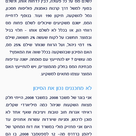
לשלם מס על כל פעולה, לבין לדחות אותו, ולשלם 
בסוף. למשל דרך קרנות נאמנות, פוליסות חסכון, 
גמל להשקעה, תיקון 190 ועוד. בנוסף לדחיית 
המס, ישנם משקיעים שיכולים לשלם פחות מס 
רווחי הון, או בכלל לא לשלם אותו – תלוי בגיל 
ובמוצר. תחשבו על לקוח שעשה 2% תשואה, שילם 
1% דמי ניהול, ועל הרווח שנותר שילם 25% מס, 
האם הסיכון שבהשקעה בכלל שווה את המאמץ?
מה עושים ? יש להתייעץ עם מומחה. ישנה עדיפות 
מבחינת המס בחלק מהמוצרים, ויש להתייעץ האם 
המוצר עצמו מתאים למשקיע. 
לא מתכננים נכון את הסיכון 
אני בוגר של משבר 2008. במשבר 2008, הייתי חלק 
מצוות השקעות שניהל כמה מיליארדי שקלים. 
ראיתי אגרות חוב טובות ויציבות שאף אחד לא 
מוכן לרכוש, ומניות שיורדות עשרות אחוזים. עד 
היום אני מחזיק מולי במשרד את דוח המחקר של 
ליהמן ברדרס מה- 12 לספטמבר 2008, בו הם 