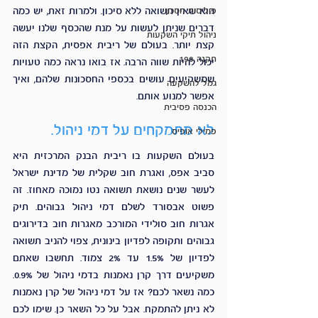
פוליסות חסכון
הוא שאין תשואה ללא סיכון. ולמרות זאת, יש כמה 
דברים שניתן לעשות על מנת שהכסף שלנו יעשה 
ניהול תיקי השקעות
קצת יותר. בעולם של ריבית אפסית, הקצת הזה 
תקנה 190
יכול להיות שווה הרבה. אז בואו נראה כמה טעויות 
שמשקיעים עושים בכספי החסכונות שלהם, ואיך 
גמל להשקעה
אפשר למנוע אותם. 
הכנסה פסיבית
לא מתמקחים על דמי ניהול. 
פמילי אופיס
בעולם השקעות בו ריבית הבנק המרכזית היא 
סביב אפס, ואגרת חוב שקלית של מדינת ישראל 
לעשר שנים נושאת תשואה נטו נמוכה מאחוז. זה 
פשוט אבסורד לשלם דמי ניהול גבוהים. תיק 
אגרות חוב סולידי המורכב מאגרות חוב בדירוגים 
גבוהים ותקופה לפדיון בינונית, צפוי להניב תשואה 
לפדיון של 1.5% עד 2% צמוד. תחשבו שאתם 
משקיעים דרך קרן נאמנות בדמי ניהול של 0.9%. 
כמה נשאר לכם? אז על דמי ניהול של קרן נאמנות 
לא ניתן להתמקח. אבל על כל השאר כן. שימו לכם 