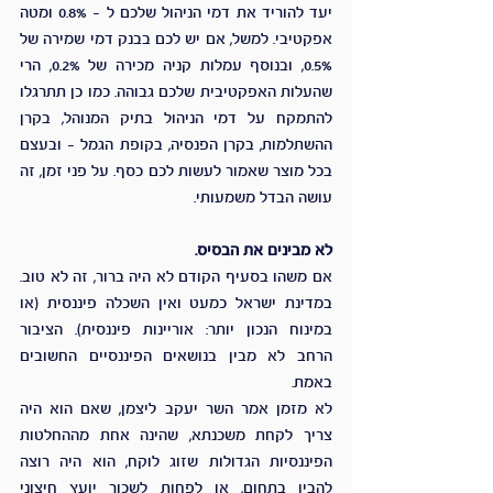
יעד להוריד את דמי הניהול שלכם ל – 0.8% ומטה 
אפקטיבי. למשל, אם יש לכם בבנק דמי שמירה של 
0.5%, ובנוסף עמלות קניה מכירה של 0.2%, הרי 
שהעלות האפקטיבית שלכם גבוהה. כמו כן תתרגלו 
להתמקח על דמי הניהול בתיק המנוהל, בקרן 
ההשתלמות, בקרן הפנסיה, בקופת הגמל – ובעצם 
בכל מוצר שאמור לעשות לכם כסף. על פני זמן, זה 
עושה הבדל משמעותי. 
לא מבינים את הבסיס.
אם משהו בסעיף הקודם לא היה ברור, זה לא טוב. 
במדינת ישראל כמעט ואין השכלה פיננסית (או 
במינוח הנכון יותר: אוריינות פיננסית). הציבור 
הרחב לא מבין בנושאים הפיננסיים החשובים 
באמת.
לא מזמן אמר השר יעקב ליצמן, שאם הוא היה 
צריך לקחת משכנתא, שהינה אחת מההחלטות 
הפיננסיות הגדולות שזוג לוקח, הוא היה רוצה 
להבין בתחום, או לפחות לשכור יועץ חיצוני 