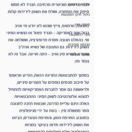
פוליסות חסכון
לגבי מדיניות מוניטרית מרחיבה. הנגיד לא ממש 
סיפק את הסחורה, ושלח את השוק לירידות קלות. 
ניהול תיקי השקעות
תקנה 190
בתגובה, טרמאפ, צייץ שהוא לא יודע מי אויב 
גדול יותר לאמריקה - הנגיד פאול או הנשיא הסיני 
גמל להשקעה
שי. בהחלט תגובה חסרת פרופורציה, ששלחה את 
הכנסה פסיבית
השוק לירידות. גם התגובה של נשיא ארה"ב 
שקורא לנשיא סין אויב - הינה חריגה. אבל זה לא 
פמילי אופיס
נגמר פה.
בסמוך להתבטאות החריגה הזאת, הודיע טראמפ 
על סיבוב מכסים נוספים על מוצרים סיניים, 
ולראשונה גם אמר לחברות האמריקאיות להתחיל 
למצוא אלטרנטיבה לשוק הסיני. ההתבטאויות 
האלה הינם עליית מדרגה, שבטוח תזכה לתגובה 
מחר ממשלת סין - בטח על ידי מניפולציה 
במטבע. החרפת הטון, והחרפת הצעדים, הביאו 
את השוק לירידות חדות בעיקר במניות 