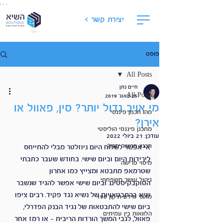
. . .
יצירת קשר >
פוסט
All Posts
חיים נתן
All Posts
25 באוג׳ 2019
מי אויב גדול יותר? סין, פאוול או
מהו תכנון פיננסי
אירן?
מתכנן פיננסי הוליסטי
עודכן:
21 ביולי 2022
תכנון פרישה מהו?
אי אפשר לשלוח היום ניוזלטר מבלי להתייחס 
לירידות היום וביום שישי. בחודש שעבר כתבתי 
מיסוי פרישה
שטרמאפ מתבטא ומצייץ כמו אחרון 
ניהול עושר משפחתי
הטוקבקיסטים. וביום שישי אפשר להגיד שנשבר 
שיא בהתבטאויות של נשיא נגד פקיד. רבים ציפו 
מאגר מידע תיקון 190
ביום שישי להתבטאות של נגיד הבנק הפדרלי, 
הלוואות בין עמיתים
פאוול, לגבי המשך הורדות הריבית - או רמז אחר 