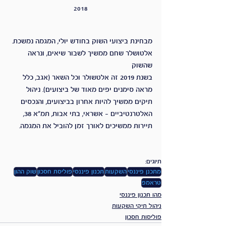
2018
מבחינת ביצועי השוק בחודש יולי, המגמה נמשכת. 
אלטושלר שחם ממשיך לשבור שיאים, ונראה 
שהשוק 
בשנת 2019 זה אלטשולר וכל השאר (אגב, כלל 
מראה סימנים יפים מאוד של ביצועים). ניהול 
תיקים ממשיך להיות אחרון בביצועים, והנכסים 
האלטרנטיביים - אשראי, בתי אבות, תמ"א 38, 
תיירות ממשיכים לאורך זמן להוביל את המגמה.
תיוגים:
מתכנן פיננסי
השקעות
תכנון פיננסי
פוליסת חסכון
שוק ההון
טראמפ
מהו תכנון פיננסי
ניהול תיקי השקעות
פוליסות חסכון